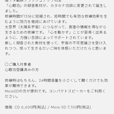
階フタ観訣ブラッシュアップ功法
「心眼功」の録音教材が、カタカナ功訣に変更されて誕生し
ました。
修練時間が15分に短縮され、短時間でも有効な修練効果を生
むように効力を格段にあげています。
太空界（太陽系宇宙）につながって、真理の情報を得ながら
生きるための修練です。「心を動かす」ことが容易く出来る
ように、力強い念訣によってサポートされています。
新しく録音された教材を使って、宇宙の不可思議さを受け入
れつつ、悟って生きるだいご味を体感いただけたらと思いま
す。
○ご購入対象者
心眼功受講済みの方
修練時はもちろん、24時間音量を小さくして聞くだけでも効
果が期待できます。
MicroSDの方が便利です。コンパクトスピーカーをご利用く
ださい。
価格: CD 6,600円(税込) / Micro SD 7,100円(税込)