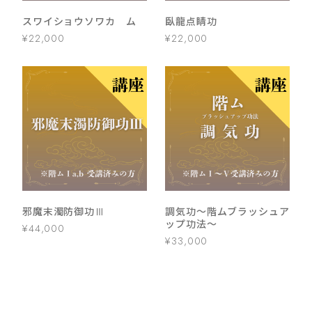
スワイショウソワカ ム
臥龍点睛功
¥22,000
¥22,000
邪魔末濁防御功Ⅲ
調気功～階ムブラッシュア
ップ功法～
¥44,000
¥33,000