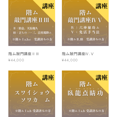
階ム敲門講座ⅡⅢ
階ム敲門講座Ⅳ.Ⅴ
¥44,000
¥44,000