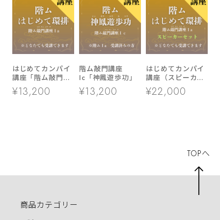
はじめてカンパイ
階ム敲門講座
はじめてカンパイ
講座「階ム敲門講
Ic「神鳳遊歩功」
講座（スピーカー
座Ia」
セット）
¥13,200
¥13,200
¥22,000
TOPへ
商品カテゴリー