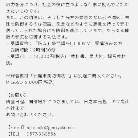
の力を身につけ、社会の役に立つような仕事に励んでいただ
きたいものです。
また、この功法は、そうした先方の悪意のない邪や濁気、末
性を防御するのは勿論、怨念などのように悪意を持って邪を
送ってこられた場合にも防御を適用しています。あらゆる種
類の邪気を防御する功法です。
・受講資格：「階ム」敲門講座I.II.III.IV.V 受講済みの方
・受講時間：2時間30分
・受講料 ：44,000円(税込) 教科書、帯功付。録音教材
別。
※録音教材「邪魔末濁防御功III」は別途ご購入ください。
MicroSD 6,000円(税込)
【お願い】
講座日程、開催場所につきましては、日之本元極 ギフ高山
本社まで
お問い合わせください。
【E-mail】
hinomoto@genkyoku.net
【TEL】 0577-33-3556