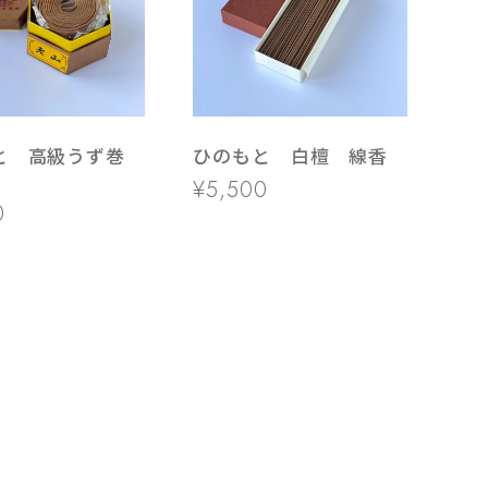
と 高級うず巻
ひのもと 白檀 線香
¥5,500
0