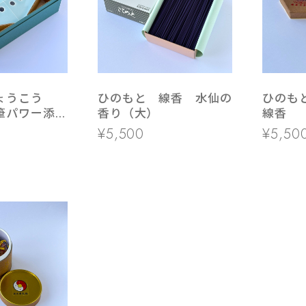
ょうこう
ひのもと 線香 水仙の
ひのも
筆パワー添
香り（大）
線香
¥5,500
¥5,50