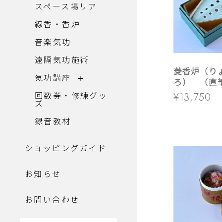
スペース場リア
線香・香炉
音楽気功
遠隔気功施術
菱香炉（り
気功講座
ろ） （直
加)
回数券・修練グッ
¥13,750
ズ
録音教材
ショッピングガイド
お知らせ
お問い合わせ