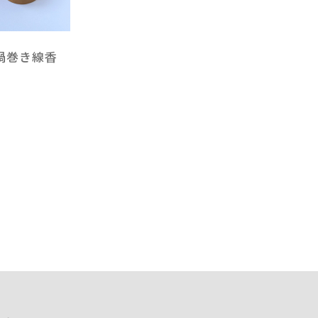
 渦巻き線香