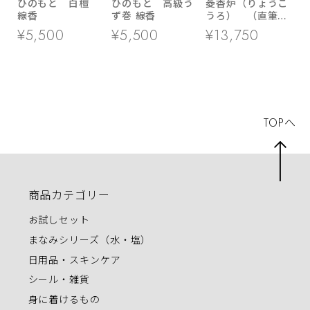
ひのもと 白檀
ひのもと 高級う
菱香炉（りょうこ
線香
ず巻 線香
うろ） （直筆パ
ワー添加)
¥5,500
¥5,500
¥13,750
TOPへ
商品カテゴリー
お試しセット
まなみシリーズ（水・塩）
日用品・スキンケア
シール・雑貨
身に着けるもの