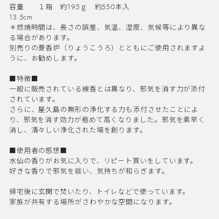
容量 １箱 約195ｇ 約550本入
13.5cm
＊燃焼時間は、長さの誤差、気温、湿度、気候等により異な
る場合があります。
別売りの菱香炉（りょうこうろ）とともにご使用されますよ
うに、お勧めします。
■特徴■
一般に販売されている線香とは異なり、邪気を消す力が添付
されています。
さらに、屋久島の無形の浄化する力も添付させたことによ
り、邪気を消す効力が極めて高くなりました。邪気を素早く
消し、清々しい浄化された場を創ります。
■使用者の感想■
水仙の香りがお気に入りで、リピート買いをしています。
好きな香りで邪気を祓い、気持ちが和らぎます。
帰宅後に玄関で焚いたり、トイレなどで使っています。
家族が共有する場所がさわやかな空間になります。