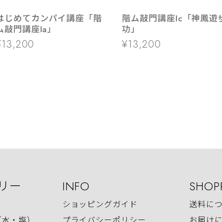
はじめてカンパイ講座「階
階ム敲門講座Ic「神鳳遊
ム敲門講座Ia」
功」
¥13,200
¥13,200
リー
INFO
SHOP
ショッピングガイド
送料に
（水・塩）
プライバシーポリシー
お届け