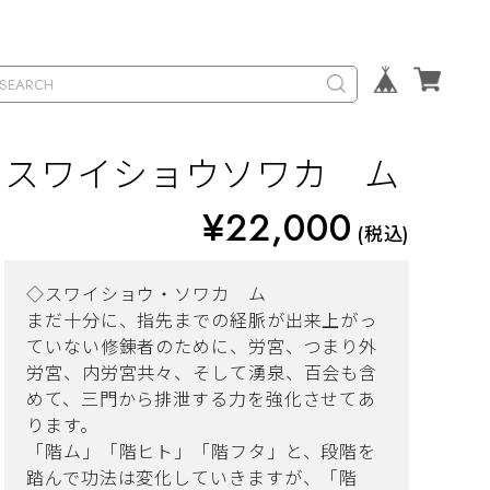
スワイショウソワカ ム
¥22,000
(税込)
◇スワイショウ・ソワカ ム
まだ十分に、指先までの経脈が出来上がっ
ていない修錬者のために、労宮、つまり外
労宮、内労宮共々、そして湧泉、百会も含
めて、三門から排泄する力を強化させてあ
ります。
「階ム」「階ヒト」「階フタ」と、段階を
踏んで功法は変化していきますが、「階