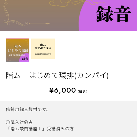
階ム はじめて環排(カンパイ)
¥6,000
(税込)
修錬用録音教材です。
○購入対象者
「階ム敲門講座Ⅰ」受講済みの方