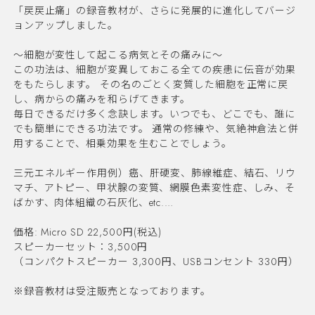
「戻戻止痛」の録音教材が、さらに発展的に進化してバージ
ョンアップしました。
～細胞が変性して起こる病気とその痛みに～
この功法は、細胞が変異しておこる全ての疾患に伝音が効果
をもたらします。 その名のごとく変質した細胞を正常に戻
し、病からの痛みを和らげてきます。
毎日できるだけ多く念訣します。いつでも、どこでも、誰に
でも簡単にできる功法です。 通常の修練や、気絶神倉法と併
用することで、相乗効果を生むことでしょう。
三元エネルギー作用例）癌、肝硬変、肺線維症、結石、リウ
マチ、アトピー、甲状腺の変質、網膜色素変性症、しみ、そ
ばかす、肉体組織の石灰化、etc.…
価格: Micro SD 22,500円(税込)
スピーカーセット：3,500円
（コンパクトスピーカー 3,300円、USBコンセント 330円）
※録音教材は受注販売となっております。