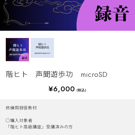
階ヒト 声聞遊歩功 microSD
¥6,000
(税込)
修練用録音教材
○購入対象者
「階ヒト高級講座」受講済みの方