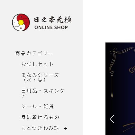
商品カテゴリー
お試しセット
まなみシリーズ
（水・塩）
日用品・スキンケ
ア
シール・雑貨
身に着けるもの
もとつきわみ珠