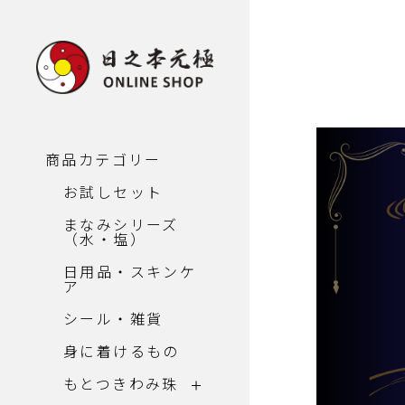
商品カテゴリー
お試しセット
まなみシリーズ
（水・塩）
日用品・スキンケ
ア
シール・雑貨
身に着けるもの
もとつきわみ珠