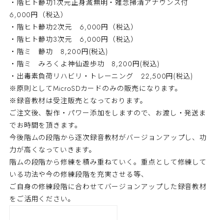
・階ヒト静功1次元正身滅無明・雑念掃清アナウンス付
6,000円（税込）
・階ヒト静功2次元 6,000円（税込）
・階ヒト静功3次元 6,000円（税込）
・階ミ 静功 8,200円(税込)
・階ミ みろくよ神仙遊歩功 8,200円(税込)
・出毒素負荷リハビリ・トレーニング 22,500円(税込)
※原則としてMicroSDカードのみの販売になります。
※録音教材は受注販売となっております。
ご注文後、製作・パワー添加をしますので、お渡し・発送ま
でお時間を頂きます。
今後階ムの段階から逐次録音教材がバージョンアップし、功
力が高くなっていきます。
階ムの段階から修練を積み重ねていく。重点として修練して
いる功法や今の修練段階を充実させる等、
ご自身の修練段階に合わせてバージョンアップした録音教材
をご活用ください。