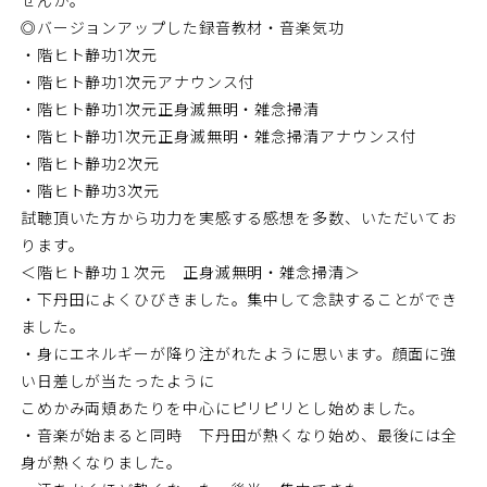
せんか。
◎バージョンアップした録音教材・音楽気功
・階ヒト静功1次元
・階ヒト静功1次元アナウンス付
・階ヒト静功1次元正身滅無明・雑念掃清
・階ヒト静功1次元正身滅無明・雑念掃清アナウンス付
・階ヒト静功2次元
・階ヒト静功3次元
試聴頂いた方から功力を実感する感想を多数、いただいてお
ります。
＜階ヒト静功１次元 正身滅無明・雑念掃清＞
・下丹田によくひびきました。集中して念訣することができ
ました。
・身にエネルギーが降り注がれたように思います。顔面に強
い日差しが当たったように
こめかみ両頬あたりを中心にピリピリとし始めました。
・音楽が始まると同時 下丹田が熱くなり始め、最後には全
身が熱くなりました。