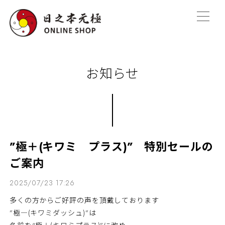
お知らせ
”極＋(キワミ プラス)” 特別セールの
ご案内
2025/07/23 17:26
多くの方からご好評の声を頂戴しております
”極―(キワミダッシュ)”は