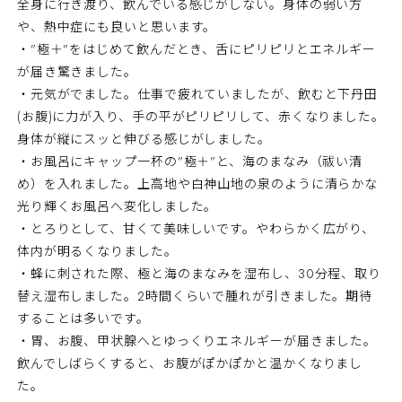
全身に行き渡り、飲んでいる感じがしない。身体の弱い方
や、熱中症にも良いと思います。
・”極＋”をはじめて飲んだとき、舌にピリピリとエネルギー
が届き驚きました。
・元気がでました。仕事で疲れていましたが、飲むと下丹田
(お腹)に力が入り、手の平がピリピリして、赤くなりました。
身体が縦にスッと伸びる感じがしました。
・お風呂にキャップ一杯の”極＋”と、海のまなみ（祓い清
め）を入れました。上高地や白神山地の泉のように清らかな
光り輝くお風呂へ変化しました。
・とろりとして、甘くて美味しいです。やわらかく広がり、
体内が明るくなりました。
・蜂に刺された際、極と海のまなみを湿布し、30分程、取り
替え湿布しました。2時間くらいで腫れが引きました。期待
することは多いです。
・胃、お腹、甲状腺へとゆっくりエネルギーが届きました。
飲んでしばらくすると、お腹がぽかぽかと温かくなりまし
た。