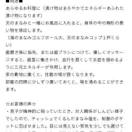
■用途■
あらゆるお料理に（漬け物はまろやかでエネルギーあふれた
漬け物になります）
天のまなみと一緒にお風呂に入れると、身体の中の無形の悪
い物を排出します。
（海のまなみゴルフボール大、天のまなみコップ１杯くら
い）
歯磨き後に指先、または歯ブラシにつけて、優しくマッサー
ジすると、歯茎に働きかけ、血行を良くして炎症を鎮めるよ
うに三元エネルギーが作用します。
家の敷地に撒くと、住居の場が良くなります。
部屋の四隅に少しずつ置いておくと、場を清めることができ
ます。
☆お客様の声☆
・息子が精神的に弱っていたとき、対人関係がしんどい様子
でしたので、ティッシュでくるんだまなみ塩を、制服のポケ
ットに忍ばせました。目には見えない邪気を少しでも避けて