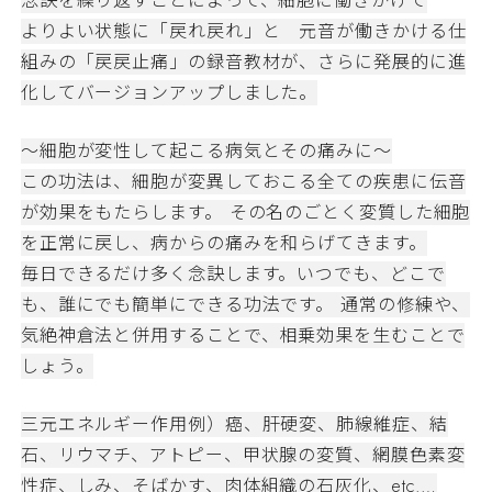
念訣を繰り返すことによって、細胞に働きかけて
よりよい状態に「戻れ戻れ」と 元音が働きかける仕
組みの「戻戻止痛」の録音教材が、さらに発展的に進
化してバージョンアップしました。
～細胞が変性して起こる病気とその痛みに～
この功法は、細胞が変異しておこる全ての疾患に伝音
が効果をもたらします。 その名のごとく変質した細胞
を正常に戻し、病からの痛みを和らげてきます。
毎日できるだけ多く念訣します。いつでも、どこで
も、誰にでも簡単にできる功法です。 通常の修練や、
気絶神倉法と併用することで、相乗効果を生むことで
しょう。
三元エネルギー作用例）癌、肝硬変、肺線維症、結
石、リウマチ、アトピー、甲状腺の変質、網膜色素変
性症、しみ、そばかす、肉体組織の石灰化、etc.…