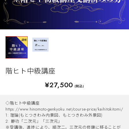
階ヒト中級講座
¥27,500
(税込)
◇階ヒト中級講座
https://www.hinomoto-genkyoku.net/course-price/kaihitokitomi/
1: 理論(もとつきわみ内景図、もとつきわみ外景図)
2: 静功「二次元」「三次元」
※受講後、進捗により、順次二，三次元の修錬に移ることが