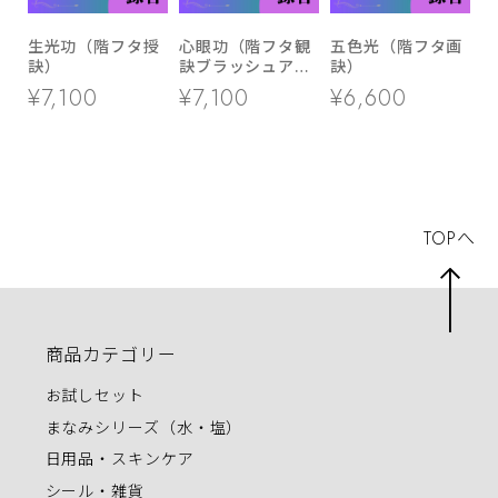
生光功（階フタ授
心眼功（階フタ観
五色光（階フタ画
訣）
訣ブラッシュアッ
訣）
プ功法）
¥7,100
¥7,100
¥6,600
TOPへ
商品カテゴリー
お試しセット
まなみシリーズ（水・塩）
日用品・スキンケア
シール・雑貨