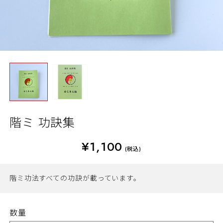
階ミ 功訣集
¥1,100
(税込)
階ミ功法すべての功訣が載っています。
数量