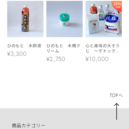
ひのもと 木酢液
ひのもと 木精ク
心と身体の大そう
リーム
じ ～デトックス
¥3,300
風呂セット～（出
¥2,750
¥10,000
毒素風呂）
TOPへ
商品カテゴリー