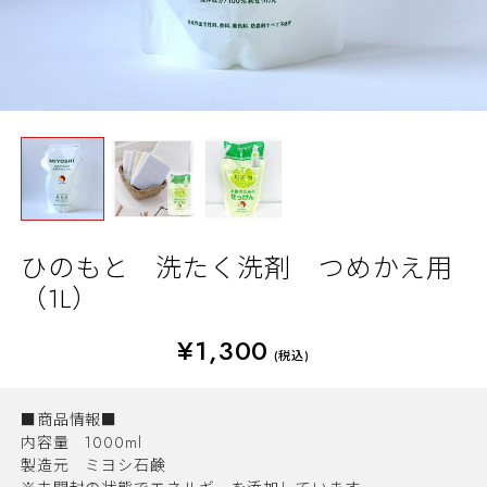
ひのもと 洗たく洗剤 つめかえ用
（1L）
¥1,300
(税込)
■商品情報■
内容量 1000ml
製造元 ミヨシ石鹸