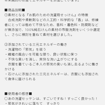
※未開封の状態でエネルギーを添加しています。
■商品説明■
①素材となる『お肌のための洗濯用せっけん』の特徴
合成洗剤や柔軟剤などの人工的・科学的な「香」は、修練
者にとっては極めて不快なため、香料・着色料・防腐剤など
が無添加で、100%純石けんの素材の市販洗剤をいくつか選定
し、さらに検討を重ねて素材を選びました。
②添加されている三元エネルギーの働き
・洗濯物の「邪気」を祓う
・繊維の風合いを可能な限り、良い状態に保つ
・不快な臭いを消し、爽快な洗い上がりにする
衣服を着ているご本人の邪気の臭いも消し去るように働き
かける
・石けんに添加された三元エネルギーは、衣服にも添加され
て身体に届けられる
■使用者の感想■
○あの洗濯セッケンは、すごいですね！すっごく良かった！
・邪気がきれいに落ちて すっきり