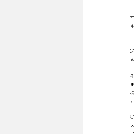
◯
ス
（