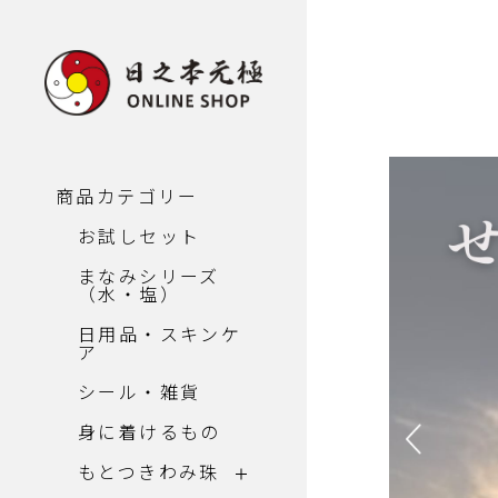
商品カテゴリー
お試しセット
まなみシリーズ
（水・塩）
日用品・スキンケ
ア
シール・雑貨
身に着けるもの
もとつきわみ珠