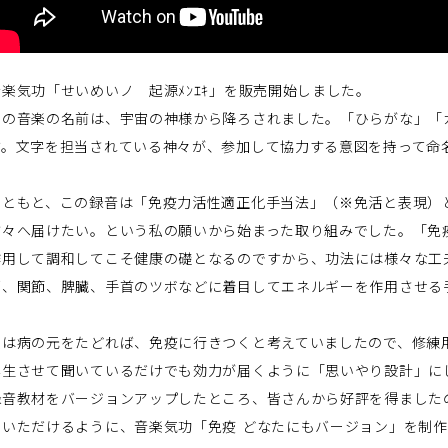
音楽気功「せいめいノ 起源ﾒﾝｴｷ」を販売開始しました。
この音楽の名前は、宇宙の神様から降ろされました。「ひらがな」「
す。文字を担当されている神々が、参加して協力する意図を持って命
もともと、この録音は「免疫力活性適正化手当法」（※免活と表現）
方々へ届けたい。という私の願いから始まった取り組みでした。「免
作用して調和してこそ健康の礎となるのですから、功法には様々な工
脳、関節、脾臓、手首のツボなどに着目してエネルギーを作用させる
私は病の元をたどれば、免疫に行きつくと考えていましたので、修練
再生させて聞いているだけでも効力が届くように「思いやり設計」に
録音教材をバージョンアップしたところ、皆さんから好評を得ました
ていただけるように、音楽気功「免疫 どなたにもバージョン」を制