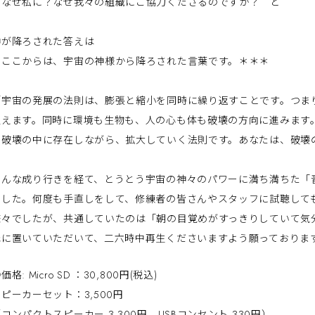
「なぜ私に？なぜ我々の組織にご協力くださるのですか？ と
神が降ろされた答えは
＊ここからは、宇宙の神様から降ろされた言葉です。＊＊＊
「宇宙の発展の法則は、膨張と縮小を同時に繰り返すことです。つま
迎えます。同時に環境も生物も、人の心も体も破壊の方向に進みます
る破壊の中に存在しながら、拡大していく法則です。あなたは、破壊
そんな成り行きを経て、とうとう宇宙の神々のパワーに満ち満ちた「
ました。何度も手直しをして、修練者の皆さんやスタッフに試聴して
様々でしたが、共通していたのは「朝の目覚めがすっきりしていて気
元に置いていただいて、二六時中再生くださいますよう願っておりま
価格: Micro SD ：30,800円(税込)
ピーカーセット：3,500円
コンパクトスピーカー 3,300円、USBコンセント 330円）