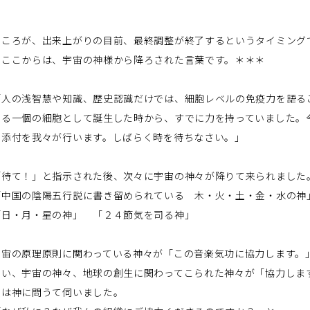
ところが、出来上がりの目前、最終調整が終了するというタイミング
＊ここからは、宇宙の神様から降ろされた言葉です。＊＊＊
「人の浅智慧や知識、歴史認識だけでは、細胞レベルの免疫力を語る
ある一個の細胞として誕生した時から、すでに力を持っていました。
の添付を我々が行います。しばらく時を待ちなさい。」
「待て！」と指示された後、次々に宇宙の神々が降りて来られました
「中国の陰陽五行説に書き留められている 木・火・土・金・水の神
「日・月・星の神」 「２４節気を司る神」
宇宙の原理原則に関わっている神々が「この音楽気功に協力します。
高い、宇宙の神々、地球の創生に関わってこられた神々が「協力しま
私は神に問うて伺いました。