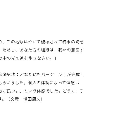
り、この地球はやがて破壊されて終末の時を
。ただし、あなた方の組織は、我々の意図す
の中の光の道を歩きなさい。」
音楽気功：どなたにもバージョン」が完成し
もらいました。個人の体調によって体感は
分が良い。」という体感でした。どうか、手
す。（文責 増田庸文）